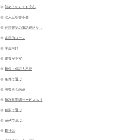
初めての方でも安心
収入証明書不要
在籍確認の電話連絡なし
多目的ローン
学生向け
審査が不安
担保・保証人不要
条件で選ぶ
消費者金融系
無利息期間サービスあり
種類で選ぶ
系列で選ぶ
銀行系