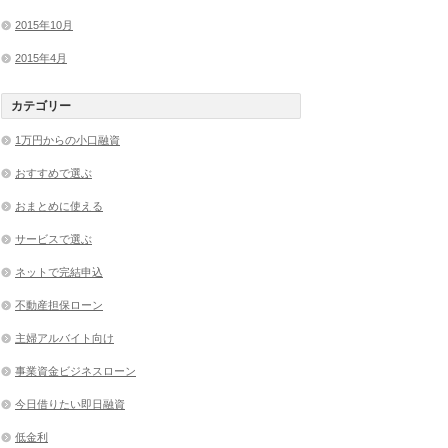
2015年10月
2015年4月
カテゴリー
1万円からの小口融資
おすすめで選ぶ
おまとめに使える
サービスで選ぶ
ネットで完結申込
不動産担保ローン
主婦アルバイト向け
事業資金ビジネスローン
今日借りたい即日融資
低金利