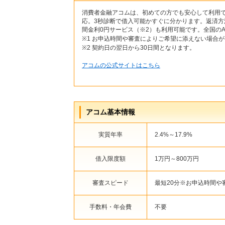
消費者金融アコムは、初めての方でも安心して利用で
応。3秒診断で借入可能かすぐに分かります。返済方
間金利0円サービス（※2）も利用可能です。全国のA
※1 お申込時間や審査によりご希望に添えない場合
※2 契約日の翌日から30日間となります。
アコムの公式サイトはこちら
アコム基本情報
実質年率
2.4%～17.9%
借入限度額
1万円～800万円
審査スピード
最短20分※お申込時間
手数料・年会費
不要