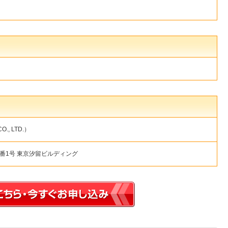
, LTD.）
番1号 東京汐留ビルディング