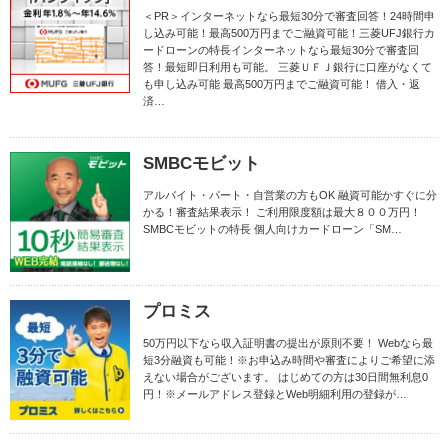
＜PR＞インターネットなら最短30分で審査回答！24時間申
し込み可能！最高500万円までご融資可能！三菱UFJ銀行カ
ードローンの特長インターネットなら最短30分で審査回
答！最短即日利用も可能。 三菱ＵＦＪ銀行に口座がなくて
も申し込み可能 最高500万円までご融資可能！ 借入・返
済…
SMBCモビット
アルバイト・パート・自営業の方もOK 融資可能かすぐに分
かる！審査結果表示！ ご利用限度額は最大８００万円！
SMBCモビットの特長 個人向けカードローン「SM…
プロミス
50万円以下なら収入証明書の提出が原則不要！ Webなら最
短3分融資も可能！※お申込み時間や審査によりご希望に添
えない場合がございます。 はじめての方は30日間無利息0
円！※メールアドレス登録とWeb明細利用の登録が…